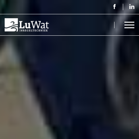
Home - LuWat Inregeltechniek B.V.